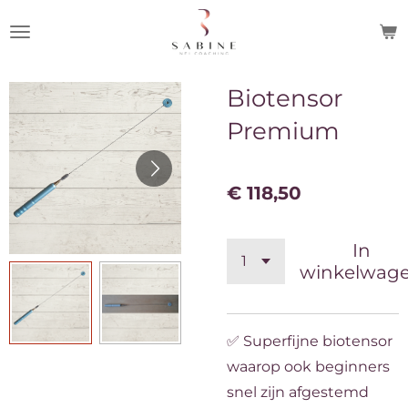
Ga
direct
naar
Biotensor
de
hoofdinhoud
Premium
€ 118,50
In
winkelwag
✅ Superfijne biotensor
waarop ook beginners
snel zijn afgestemd