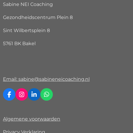
Sabine NEI Coaching
Gezondheidscentrum Plein 8
Sint Wilbertsplein 8
5761 BK Bakel
Email: sabine@sabineneicoaching.nl
F
I
L
W
a
n
i
h
c
s
n
a
e
t
k
t
Algemene voorwaarden
b
a
e
s
o
g
d
A
o
r
I
p
Privacy Verklaring