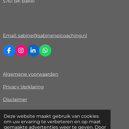
5761 BK Bakel
Email: sabine@sabineneicoaching.nl
F
I
L
W
a
n
i
h
c
s
n
a
e
t
k
t
Algemene voorwaarden
b
a
e
s
o
g
d
A
o
r
I
p
Privacy Verklaring
k
a
n
p
m
Disclaimer
KvK 77705580
Deze website maakt gebruik van cookies
© 2024 - 2026 Sabine NEI Coaching
om uw ervaring te verbeteren en op maat
gemaakte advertenties weer te geven. Door
Powered by
JouwWeb